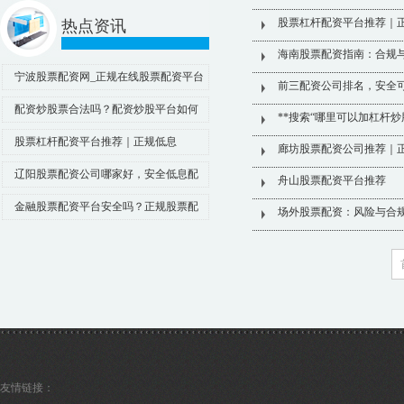
股票杠杆配资平台推荐｜
热点资讯
海南股票配资指南：合规
宁波股票配资网_正规在线股票配资平台
前三配资公司排名，安全
_安全开户
配资炒股票合法吗？配资炒股平台如何
**搜索“哪里可以加杠杆炒
选择与风险防范
股票杠杆配资平台推荐｜正规低息
廊坊股票配资公司推荐｜
辽阳股票配资公司哪家好，安全低息配
舟山股票配资平台推荐
资平台推荐
金融股票配资平台安全吗？正规股票配
场外股票配资：风险与合
资公司排名查询
友情链接：