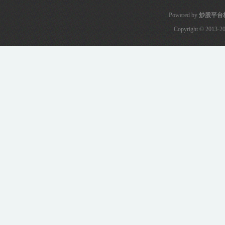
Powered by
炒股平台
Copyright
© 2013-2