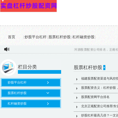
首页
|
炒股平台杠杆
|
股票杠杆炒股
|
杠杆融资炒股
|
河源股票配资公司排名，正规杠杆平台
栏目分类
股票杠杆炒股
福建股票配资渠道与风控
炒股平台杠杆
股票配资含义：杠杆炒股
股票杠杆炒股
股票配资网平台排名
杠杆融资炒股
北京正规配资公司推荐|专
炒股杠杆最高几倍？一文