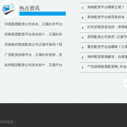
海南配资平台哪家正规？
热点资讯
青海配资平台推荐新排名
河源股票配资公司排名，正规杠杆平台
杠杆炒股渠道包括：券商
哪家好
邯郸股票配资平台排名前十，正规杠杆
昆明配资公司推荐 | 正规
炒股公司哪家好
济南银环期货配资公司正规可靠吗？投
重庆配资平台选哪家？正
资安全解析
广安配资炒股平台，正规杠杆投资，安
场外配资新规解读：合规
全高效！
杭州期货配资公司排名前十，正规平台
**互联网股票配资网_专业
哪家好？
友情链接：